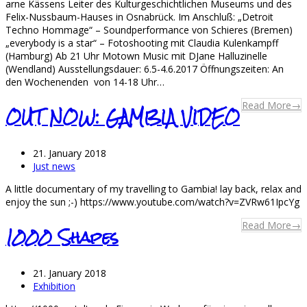
arne Kässens Leiter des Kulturgeschichtlichen Museums und des
Felix-Nussbaum-Hauses in Osnabrück. Im Anschluß: „Detroit
Techno Hommage“ – Soundperformance von Schieres (Bremen)
„everybody is a star“ – Fotoshooting mit Claudia Kulenkampff
(Hamburg) Ab 21 Uhr Motown Music mit DJane Halluzinelle
(Wendland) Ausstellungsdauer: 6.5-4.6.2017 Öffnungszeiten: An
den Wochenenden von 14-18 Uhr…
Read More
→
OUT NOW: GAMBIA VIDEO
21. January 2018
Just news
A little documentary of my travelling to Gambia! lay back, relax and
enjoy the sun ;-) https://www.youtube.com/watch?v=ZVRw61IpcYg
Read More
→
1000 Shapes
21. January 2018
Exhibition