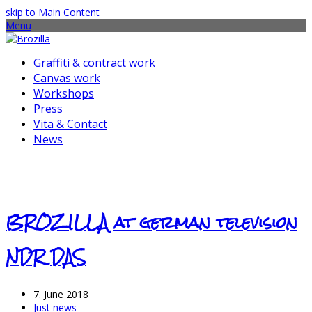
skip to Main Content
Menu
Graffiti & contract work
Canvas work
Workshops
Press
Vita & Contact
News
BROZILLA at german television
NDR DAS
7. June 2018
Just news