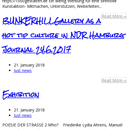
https://1000gestalten.de Ein wenig Werbung für eine sinnvolle
Kunstaktion- Mitmachen, Unterstützen, Weiterleiten...
Read More
→
BUNKERHILLGallery as a
hot tip culture in NDR Hamburg
Journal 24.6.2017
21. January 2018
Just news
Read More
→
Exhibition
21. January 2018
Just news
POESIE DER STRASSE 2 Who? Friederike Lydia Ahrens, Manuel